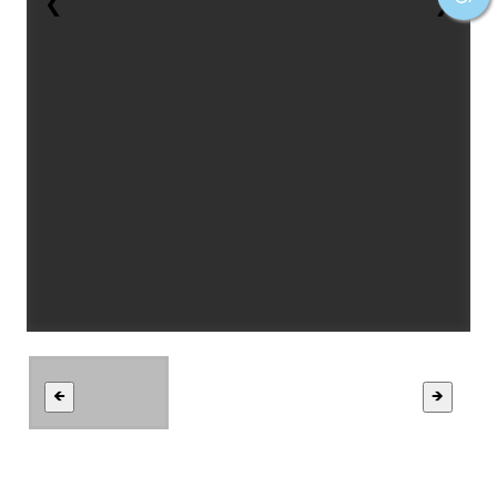
❮
❯
🡸
🡺