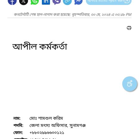
আপনার মতামত প্রদান করুন
কনটেন্টটি শেষ হাল-নাগাদ করা হয়েছে: বৃহস্পতিবার, ৩০ মে, ২০২৪ এ ০৩:৫৮ PM
আপীল কর্মকর্তা
মোঃ শামশুল করিম
নাম:
জেলা মৎস্য অফিসার, সুনামগঞ্জ
পদবি:
+৮৮০২৯৯৬৬০০১২১
ফোন: