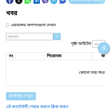
আপনার মতামত প্রদান করুন
খবর
এডভান্সড অপশনগুলো দেখান
পৃষ্ঠা আইটেম
নং
শিরোনাম
ফাইল
কোনো তথ্য পাওয়া য
আর্কাইভ দেখুন
এই কনটেন্টটি শেয়ার করতে ক্লিক করুন