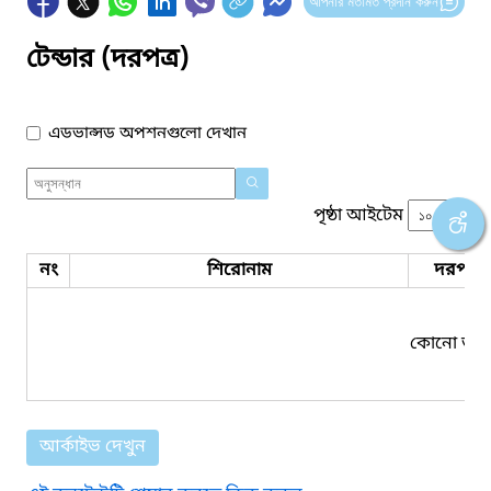
আপনার মতামত প্রদান করুন
টেন্ডার (দরপত্র)
এডভান্সড অপশনগুলো দেখান
পৃষ্ঠা আইটেম
নং
শিরোনাম
দরপত্র 
কোনো তথ্য
আর্কাইভ দেখুন